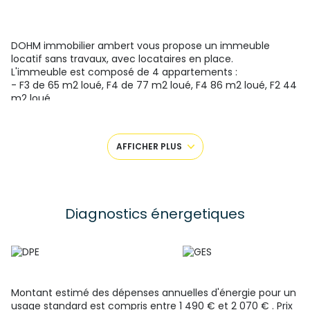
DOHM immobilier ambert vous propose un immeuble
locatif sans travaux, avec locataires en place.
L'immeuble est composé de 4 appartements :
- F3 de 65 m2 loué, F4 de 77 m2 loué, F4 86 m2 loué, F2 44
m2 loué.
Rapport locatif immediat de 2050 €. Possibilité achat autre
immeuble même type : total 4100 euros . Pris sacrifié 360
000 euros .
AFFICHER PLUS
Pour plus de renseignements veuillez contacter Jean-
Claude Faure au O6 32 52 98 31. Agent commercial
entrepreneur individuel (RSAC
326848678
)
Un dossier est disponible sur les risques environnementaux
Diagnostics énergetiques
pour cette propriété à première demande. Il peut
également être trouvé en recherchant le village sur ce site
georisques.gouv.fr Pour plus de renseignements contactez
nous. SAS FF Immobilier conseils 63 10 place Saint Jean
63600 Ambert Gérant : Mr Faure Guillaume Numéro de
carte professionnelle CPI 6301 2022 000 000 001- CCI de
Montant estimé des dépenses annuelles d'énergie pour un
Puy de Dôme valable jusqu’au 23/11/2025 Les honoraires
usage standard est compris entre 1 490 € et 2 070 € . Prix
sont à la charge du vendeur.