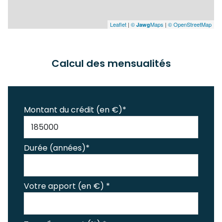
Leaflet
|
©
Maps
|
© OpenStreetMap
Jawg
Calcul des mensualités
Montant du crédit (en €)*
Durée (années)*
Votre apport (en €) *