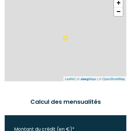
+
−
Leaflet
|
©
Maps
|
© OpenStreetMap
Jawg
Calcul des mensualités
Montant du crédit (en €)*