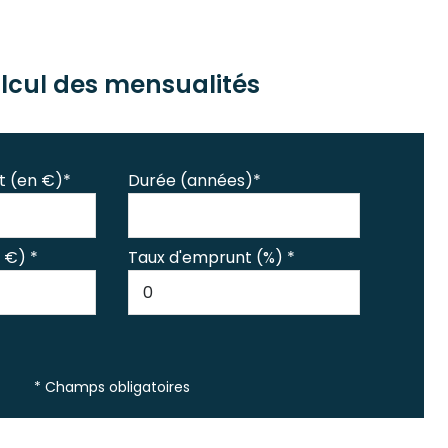
lcul des mensualités
t (en €)*
Durée (années)*
 €) *
Taux d'emprunt (%) *
* Champs obligatoires