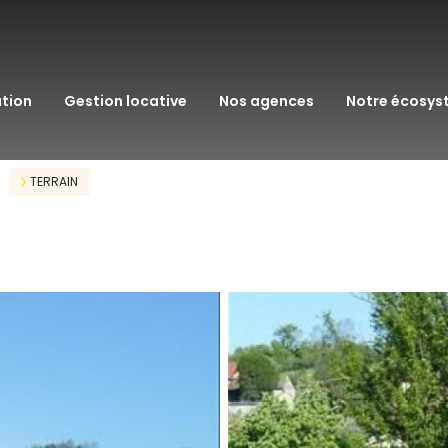
transaction
immo pro
ation
gestion locative
nos agences
notre écosy
assurance
courtage en pr
TERRAIN
gestion patrim