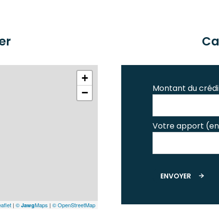
er
Ca
+
Montant du crédi
−
Votre apport (en
ENVOYER
aflet
|
©
Maps
|
© OpenStreetMap
Jawg