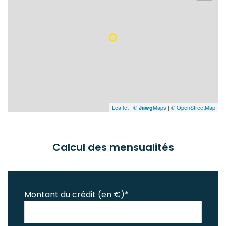
Leaflet
|
©
Maps
|
© OpenStreetMap
Jawg
Calcul des mensualités
Montant du crédit (en €)*