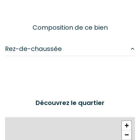
Composition de ce bien
Rez-de-chaussée
chambre
9.53 m²
chambre
12 m²
chambre
20 m²
cuisine
11 m²
Découvrez le quartier
salle de bain
7.58 m²
+
−