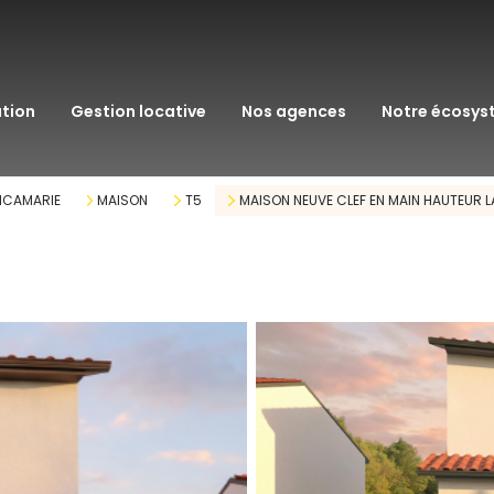
transaction
immo pro
ation
gestion locative
nos agences
notre écosy
assurance
courtage en pr
RICAMARIE
MAISON
T5
MAISON NEUVE CLEF EN MAIN HAUTEUR L
gestion patrim