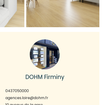
DOHM Firminy
0437050000
agences.loire@dohm.fr
10 avenue de la gare