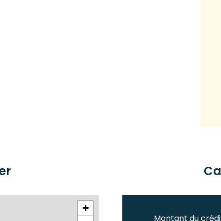
er
Ca
+
Montant du crédi