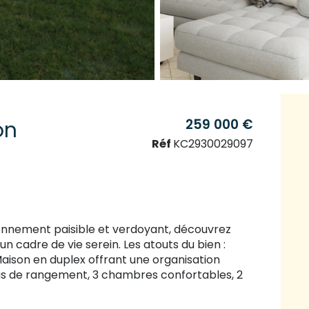
259 000 €
on
Réf
KC2930029097
ronnement paisible et verdoyant, découvrez
un cadre de vie serein. Les atouts du bien :
Maison en duplex offrant une organisation
plus de rangement, 3 chambres confortables, 2
arantissant calme et intimité. Un
 recherché en hauteur, la maison bénéficie