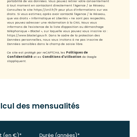
portabilité de vos données. Vous pouvez retirer votre consentement
à tout moment en contactant directement l’Agence / Le Réseau.
Consultez le site
https://cnil.fr/fr
pour plus d’informations sur vos
droits. Si vous estimez, après avoir contacté l'Agence / le Réseau,
que vos droits « Informatique et Libertés » ne sont pas respectés,
vous pouvez adresser une réclamation à la CNIL. Nous vous
informons de l’existence de la liste d'opposition au démarchage
téléphonique « Bloctel », sur laquelle vous pouvez vous inscrire ici :
https://www.bloctel.gouv.fr
. Dans le cadre de la protection des
Données personnelles, nous vous invitons à ne pas inscrire de
Données sensibles dans le champ de saisie libre.
Ce site est protégé par reCAPTCHA, les
Politiques de
Confidentialité
et es
Conditions d'utilisation
de Google
s'appliquent.
lcul des mensualités
t (en €)*
Durée (années)*