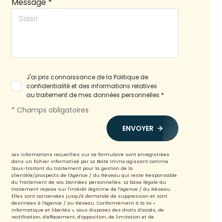
Message *
J'ai pris connaissance de la Politique de
confidentialité et des informations relatives
au traitement de mes données personnelles *
* Champs obligatoires
ENVOYER
Les informations recueillies sur ce formulaire sont enregistrées
dans un fichier informatisé par La Boite Immo agissant comme
Sous-traitant du traitement pour la gestion de la
clientèle/prospects de l'Agence / du Réseau qui reste Responsable
du Traitement de vos Données personnelles. La base légale du
traitement repose sur l'intérêt légitime de l'Agence / du Réseau.
Elles sont conservées jusqu'à demande de suppression et sont
destinées à l'Agence / au Réseau. Conformément à la loi «
informatique et libertés », vous disposez des droits d’accès, de
rectification, d’effacement, d’opposition, de limitation et de