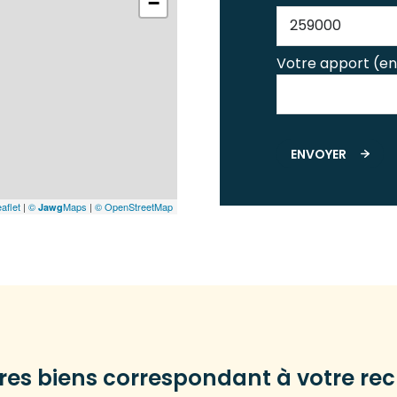
−
Votre apport (en
ENVOYER
aflet
|
©
Maps
|
© OpenStreetMap
Jawg
tres biens correspondant à votre re