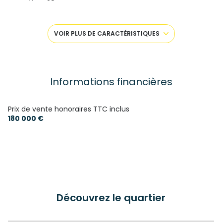
séjour 28 m²
6 chambre(s)
VOIR PLUS DE CARACTÉRISTIQUES
2 salle(s) de bain
construit en 1945
Informations financières
cuisine séparée (semi-équipée)
Prix de vente honoraires TTC inclus
180 000 €
Chauffage individuel : radiateur (fioul)
1 garage(s)
2 parking(s)
Découvrez le quartier
exposition Sud-Ouest