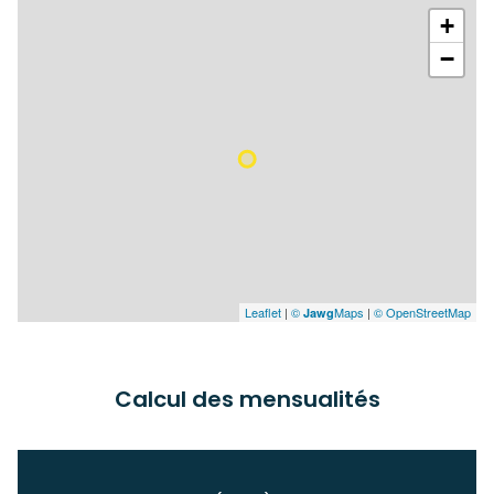
2 niveau(x)
+
−
terrasse
arboré
Leaflet
|
©
Maps
|
© OpenStreetMap
Jawg
Calcul des mensualités