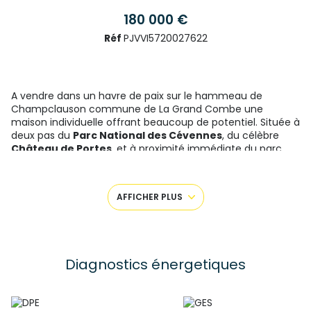
180 000 €
Réf
PJVVI5720027622
A vendre dans un havre de paix sur le hammeau de
Champclauson commune de La Grand Combe une
maison individuelle offrant beaucoup de potentiel. Située à
deux pas du
Parc National des Cévennes
, du célèbre
Château de Portes
, et à proximité immédiate du parc
Dinopédia
, cette grande maison de caractère offre un
cadre de vie exceptionnel entre nature et patrimoine.
Avec ses
plus de 170 m² habitables répartis sur deux
AFFICHER PLUS
niveaux
, cette propriété spacieuse est idéale pour :
✔️ une
grande famille
en résidence principale,
✔️ une
résidence secondaire
au calme,
✔️ ou un
investissement locatif
stratégique (fort
potentiel touristique).
Diagnostics énergetiques