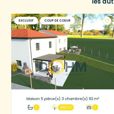
les au
EXCLUSIF
COUP DE COEUR
Maison 5 pièce(s) 3 chambre(s) 92 m²
1
958 m²
1