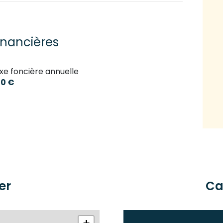
13 m²
10 m²
inancières
11 m²
xe foncière annuelle
40 m²
0 €
er
Ca