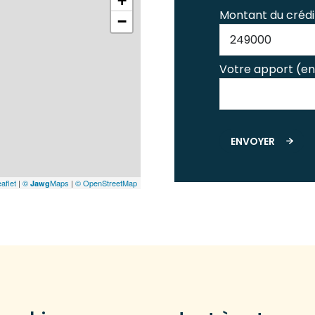
+
Montant du crédi
−
Votre apport (en
ENVOYER
aflet
|
©
Maps
|
© OpenStreetMap
Jawg