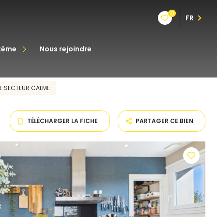
0
FR
stème
nous rejoindre
êt
NE SECTEUR CALME
oine
TÉLÉCHARGER LA FICHE
PARTAGER CE BIEN