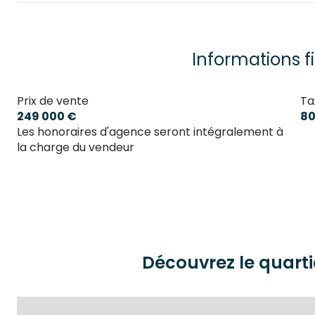
chambre
chambre
Informations f
chambre
Prix de vente
Ta
salon/sejour
249 000 €
80
Les honoraires d'agence seront intégralement à
la charge du vendeur
Découvrez le quarti