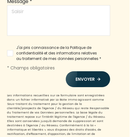
Message *
J'ai pris connaissance de la Politique de
confidentialité et des informations relatives
au traitement de mes données personnelles *
* Champs obligatoires
ENVOYER
Les informations recueillies sur ce formulaire sont enregistrées
dans un fichier informatisé par La Boite Immo agissant comme
Sous-traitant du traitement pour la gestion de la
clientèle/prospects de l'Agence / du Réseau qui reste Responsable
du Traitement de vos Données personnelles. La base légale du
traitement repose sur l'intérêt légitime de l'Agence / du Réseau.
Elles sont conservées jusqu'à demande de suppression et sont
destinées à l'Agence / au Réseau. Conformément à la loi «
informatique et libertés », vous disposez des droits d’accès, de
rectification, d’effacement, d’opposition, de limitation et de