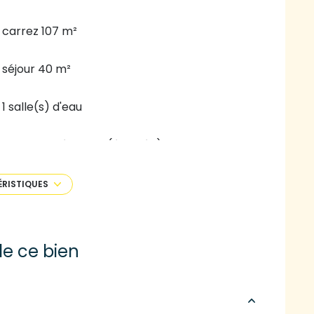
carrez 107 m²
séjour 40 m²
1 salle(s) d'eau
cuisine américaine (équipée)
1 garage(s)
ÉRISTIQUES
1 niveau(x)
e ce bien
arboré