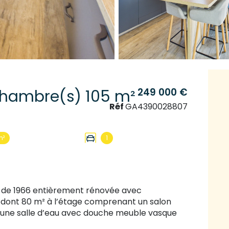
249 000 €
Maison 5 pièce(s) 3 chambre(s) 105 m²
Réf
GA4390028807
m²
1
le de 1966 entièrement rénovée avec
s dont 80 m² à l’étage comprenant un salon
 une salle d’eau avec douche meuble vasque