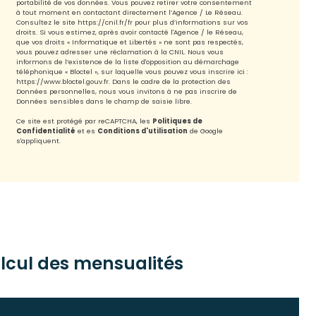
portabilité de vos données. Vous pouvez retirer votre consentement
à tout moment en contactant directement l’Agence / Le Réseau.
Consultez le site
https://cnil.fr/fr
pour plus d’informations sur vos
droits. Si vous estimez, après avoir contacté l'Agence / le Réseau,
que vos droits « Informatique et Libertés » ne sont pas respectés,
vous pouvez adresser une réclamation à la CNIL. Nous vous
informons de l’existence de la liste d'opposition au démarchage
téléphonique « Bloctel », sur laquelle vous pouvez vous inscrire ici :
https://www.bloctel.gouv.fr
. Dans le cadre de la protection des
Données personnelles, nous vous invitons à ne pas inscrire de
Données sensibles dans le champ de saisie libre.
Ce site est protégé par reCAPTCHA, les
Politiques de
Confidentialité
et es
Conditions d'utilisation
de Google
s'appliquent.
lcul des mensualités