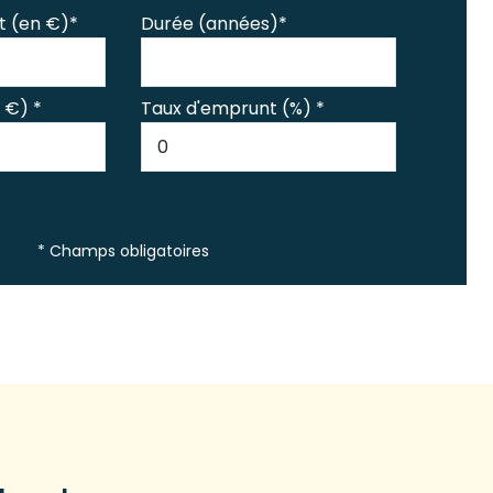
t (en €)*
Durée (années)*
 €) *
Taux d'emprunt (%) *
* Champs obligatoires