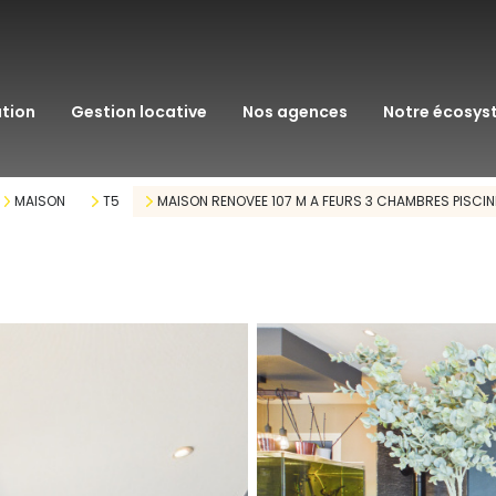
transaction
immo pro
ation
gestion locative
nos agences
notre écosy
assurance
courtage en pr
MAISON
T5
MAISON RENOVEE 107 M A FEURS 3 CHAMBRES PISCI
gestion patrim