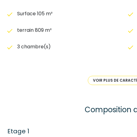
Surface 105 m²
terrain 809 m²
3 chambre(s)
construit en 1966
Chauffage individuel : radiateur (granules)
VOIR PLUS DE CARACT
exposition Sud-Ouest
Composition d
terrasse
piscinable
Etage 1