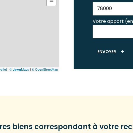
−
Votre apport (en
ENVOYER
aflet
|
©
Maps
|
© OpenStreetMap
Jawg
tres biens correspondant à votre re