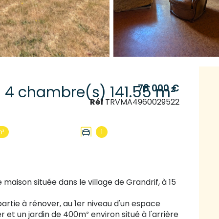
78 000 €
Maison de village 8 pièce(s) 4 chambre(s) 141.55 m²
Réf
TRVMA4960029522
m²
1
ison située dans le village de Grandrif, à 15
artie à rénover, au 1er niveau d'un espace
er et un jardin de 400m² environ situé à l'arrière