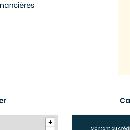
inancières
er
Ca
+
Montant du crédi