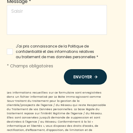
Message *
J'ai pris connaissance de la Politique de
confidentialité et des informations relatives
au traitement de mes données personnelles *
* Champs obligatoires
ENVOYER
Les informations recueillies sur ce formulaire sont enregistrées
dans un fichier informatisé par La Boite Immo agissant comme
Sous-traitant du traitement pour la gestion de la
clientèle/prospects de l'Agence / du Réseau qui reste Responsable
du Traitement de vos Données personnelles. La base légale du
traitement repose sur l'intérêt légitime de l'Agence / du Réseau.
Elles sont conservées jusqu'à demande de suppression et sont
destinées à l'Agence / au Réseau. Conformément à la loi «
informatique et libertés », vous disposez des droits d’accès, de
rectification, d’effacement, d’opposition, de limitation et de