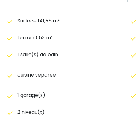
Surface 141,55 m²
terrain 552 m²
1 salle(s) de bain
cuisine séparée
1 garage(s)
2 niveau(x)