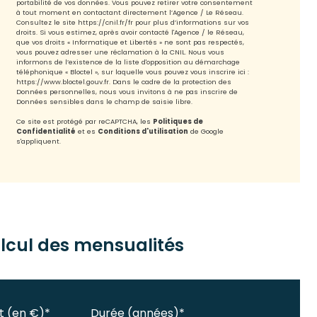
portabilité de vos données. Vous pouvez retirer votre consentement
à tout moment en contactant directement l’Agence / Le Réseau.
Consultez le site
https://cnil.fr/fr
pour plus d’informations sur vos
droits. Si vous estimez, après avoir contacté l'Agence / le Réseau,
que vos droits « Informatique et Libertés » ne sont pas respectés,
vous pouvez adresser une réclamation à la CNIL. Nous vous
informons de l’existence de la liste d'opposition au démarchage
téléphonique « Bloctel », sur laquelle vous pouvez vous inscrire ici :
https://www.bloctel.gouv.fr
. Dans le cadre de la protection des
Données personnelles, nous vous invitons à ne pas inscrire de
Données sensibles dans le champ de saisie libre.
Ce site est protégé par reCAPTCHA, les
Politiques de
Confidentialité
et es
Conditions d'utilisation
de Google
s'appliquent.
lcul des mensualités
t (en €)*
Durée (années)*