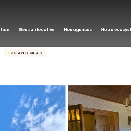
transaction
immo pro
ation
gestion locative
nos agences
notre écosy
assurance
courtage en pr
F
MAISON DE VILLAGE
gestion patrim