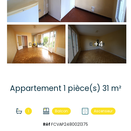
+4
Appartement 1 pièce(s) 31 m²
1
Balcon
Ascenseur
Réf
FCVAP2480021375