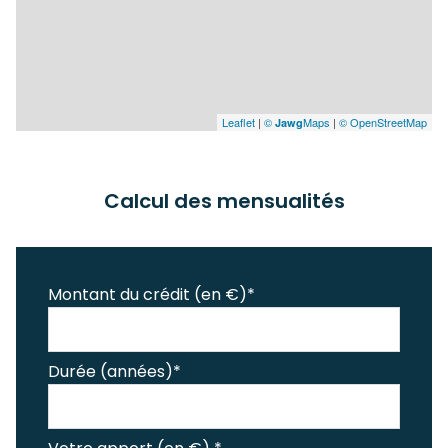
Leaflet
|
©
Maps
|
© OpenStreetMap
Jawg
Calcul des mensualités
Montant du crédit (en €)*
Durée (années)*