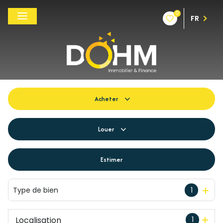
0
FR
Acheter
De l'ancien
Louer
Du neuf
à l'année
Estimer
De l'immo pro
De l'immo pro
Type de bien
1
Localisation
1