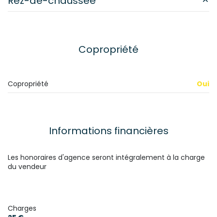
Rez-de-chaussée
chambre
11 m²
salon/sejour
24 m²
Copropriété
salle de bain
7.5 m²
terrasse
55 m²
Copropriété
Oui
Informations financières
Les honoraires d'agence seront intégralement à la charge
du vendeur
Charges