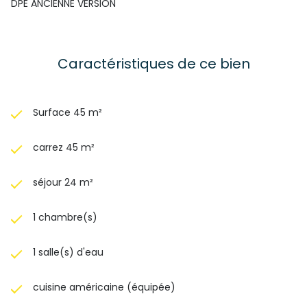
DPE ANCIENNE VERSION
veuillez contacter Colin FENOGLIO 07 89 50 31 91 agent
mandataire indépendant.
Caractéristiques de ce bien
Surface 45 m²
carrez 45 m²
séjour 24 m²
1 chambre(s)
1 salle(s) d'eau
cuisine américaine (équipée)