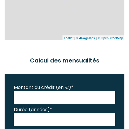
Leaflet
|
©
Maps
|
© OpenStreetMap
Jawg
Calcul des mensualités
Montant du crédit (en €)*
Durée (années)*