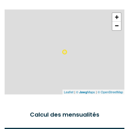
+
−
Leaflet
|
©
Maps
|
© OpenStreetMap
Jawg
Calcul des mensualités