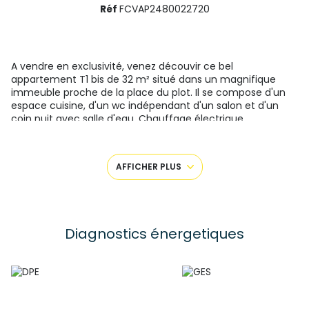
Réf
FCVAP2480022720
A vendre en exclusivité, venez découvir ce bel
appartement T1 bis de 32 m² situé dans un magnifique
immeuble proche de la place du plot. Il se compose d'un
espace cuisine, d'un wc indépendant d'un salon et d'un
coin nuit avec salle d'eau. Chauffage électrique
indépendant. Espace range vélo dans la copropriété. Idéal
investissement locatif meublé ou air bnb. Ce bien est
soumis au régime de la copropriété montant moyen
AFFICHER PLUS
annuel de la quote-part de charges courantes annuels
300 euros. Copropriété composée de 5 lots, aucune
procédure en cous menée sur le fondement des articles
29-1 A et 29-1 de la loi no65-557 du 10 juillet 1965 et de
l'article L.615-6 du CCH. Pour plus de renseignements
Diagnostics énergetiques
veuillez contacter Colin FENOGLIO 07 89 50 31 91