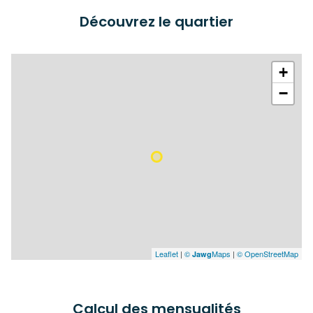
Découvrez le quartier
+
−
Leaflet
|
©
Maps
|
© OpenStreetMap
Jawg
Calcul des mensualités