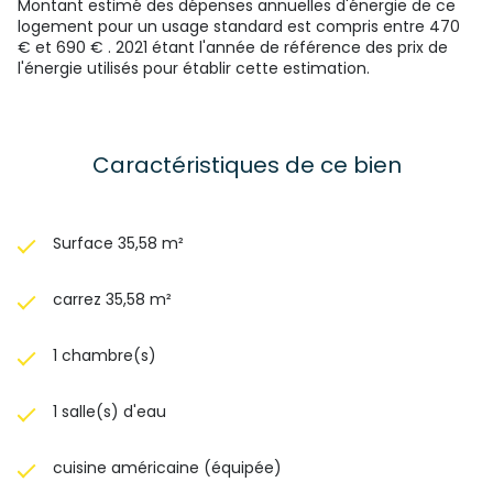
Montant estimé des dépenses annuelles d'énergie de ce
11/04/2027 Les honoraires sont à la charge du vendeur.
logement pour un usage standard est compris entre 470
€ et 690 € . 2021 étant l'année de référence des prix de
l'énergie utilisés pour établir cette estimation.
Caractéristiques de ce bien
Surface 35,58 m²
carrez 35,58 m²
1 chambre(s)
1 salle(s) d'eau
cuisine américaine (équipée)