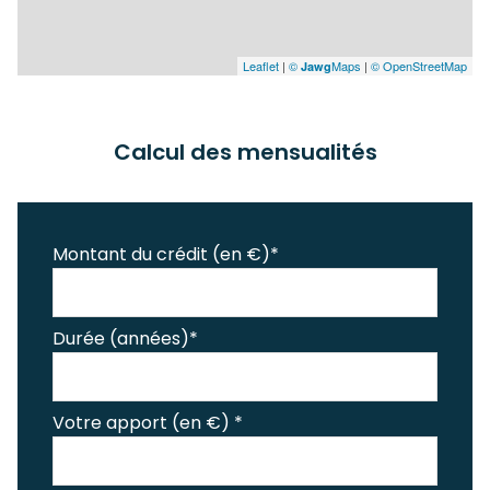
Leaflet
|
©
Maps
|
© OpenStreetMap
Jawg
Calcul des mensualités
Montant du crédit (en €)*
Durée (années)*
Votre apport (en €) *