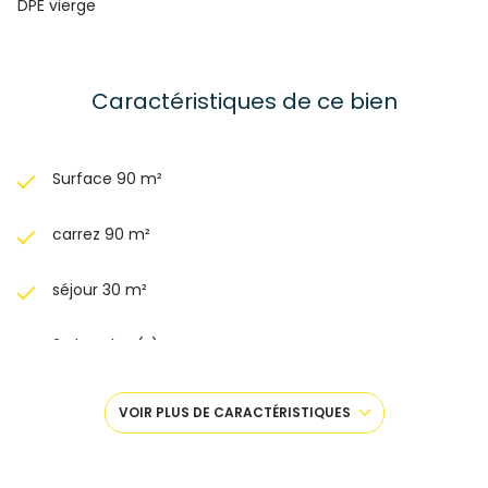
DPE vierge
mandataire indépendant.
Caractéristiques de ce bien
Surface 90 m²
carrez 90 m²
séjour 30 m²
2 chambre(s)
1 salle(s) de bain
VOIR PLUS DE CARACTÉRISTIQUES
cuisine séparée (équipée)