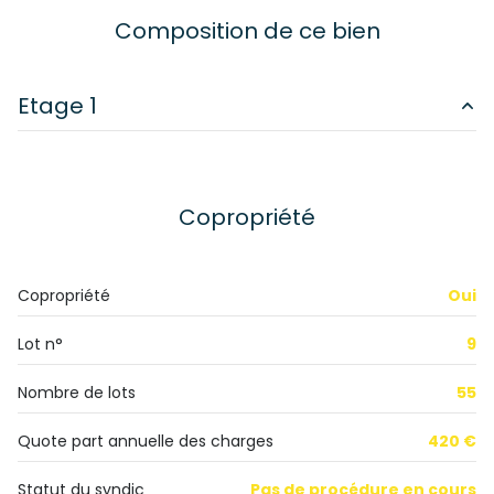
Chauffage individuel : radiateur (gaz)
Composition de ce bien
exposition Sud-Ouest
Etage 1
1 niveau(x)
cuisine
13.59 m²
1er étage
salon/sejour
30 m²
Copropriété
chambre
22 m²
3 étage(s)
chambre
11.62 m²
Copropriété
Oui
ascenseur
salle de bain
5.8 m²
Lot n°
9
cave
Nombre de lots
55
interphone
Quote part annuelle des charges
420 €
Statut du syndic
Pas de procédure en cours