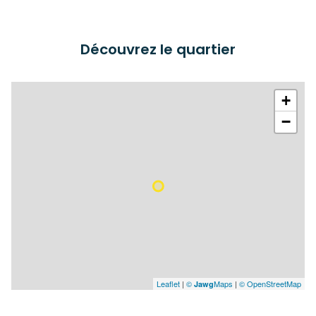
Découvrez le quartier
+
−
Leaflet
|
©
Maps
|
© OpenStreetMap
Jawg