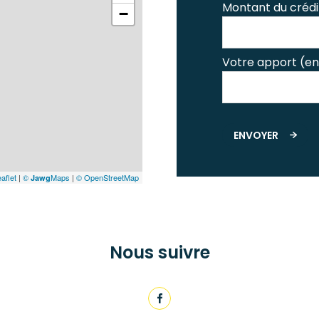
Montant du crédi
−
Votre apport (en
ENVOYER
aflet
|
©
Maps
|
© OpenStreetMap
Jawg
Nous suivre