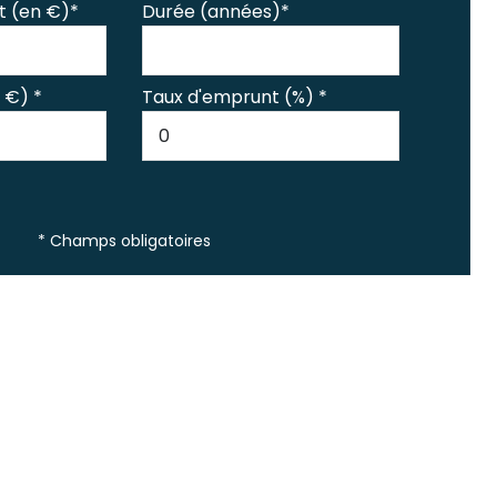
t (en €)*
Durée (années)*
 €) *
Taux d'emprunt (%) *
* Champs obligatoires