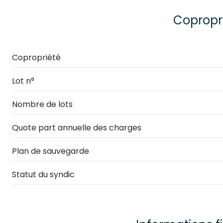
chambre
Copropr
chambre
cuisine
Copropriété
salon/sejour
Lot n°
salle de bain
Nombre de lots
WC
Quote part annuelle des charges
Plan de sauvegarde
Statut du syndic