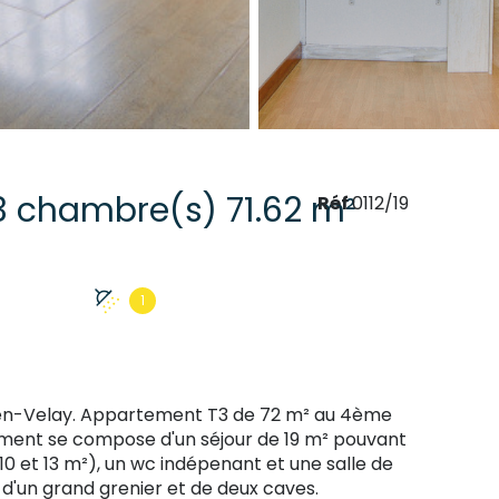
Appartement 3 pièce(s) 3 chambre(s) 71.62 m²
Réf
0112/19
1
uy-en-Velay. Appartement T3 de 72 m² au 4ème
ement se compose d'un séjour de 19 m² pouvant
10 et 13 m²), un wc indépenant et une salle de
e d'un grand grenier et de deux caves.