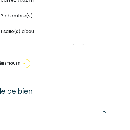
carrez 71,62 m²
3 chambre(s)
1 salle(s) d'eau
Chauffage individuel : radiateur (gaz)
1 niveau(x)
ÉRISTIQUES
4 étage(s)
e ce bien
9.66 m²