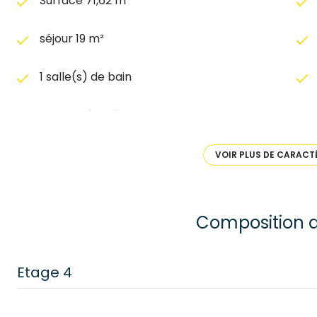
Surface 71,62 m²
séjour 19 m²
1 salle(s) de bain
cuisine séparée
exposition Sud-Ouest
VOIR PLUS DE CARACT
4ème étage
Composition d
cave
Etage 4
chambre