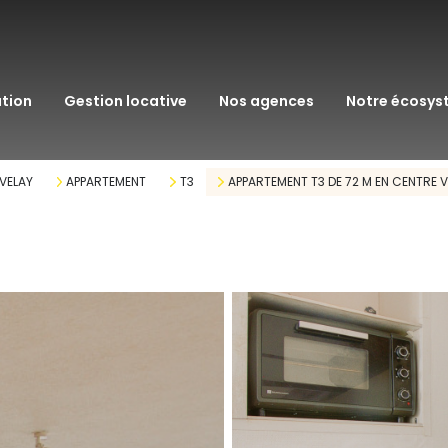
transaction
immo pro
ation
gestion locative
nos agences
notre écosy
assurance
courtage en pr
 VELAY
APPARTEMENT
T3
APPARTEMENT T3 DE 72 M EN CENTRE VI
gestion patrim