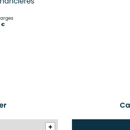
inancières
arges
 €
er
Ca
+