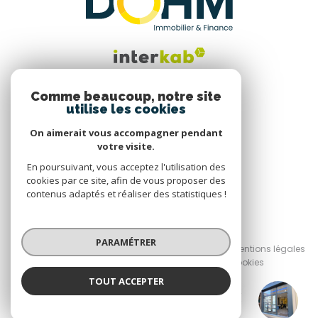
Comme beaucoup, notre site
utilise les cookies
Nous suivre
On aimerait vous accompagner pendant
votre visite.
En poursuivant, vous acceptez l'utilisation des
cookies par ce site, afin de vous proposer des
contenus adaptés et réaliser des statistiques !
© 2026 | Tous droits réservés
PARAMÉTRER
Nos honoraires
Nos partenaires
Mentions légales
Admin
Politique RGPD
Cookies
TOUT ACCEPTER
Réalisé par :
DOHM Le Puy en Velay
Agence