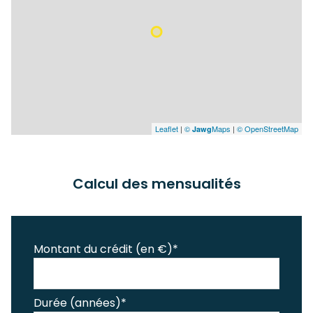
Leaflet
|
©
Maps
|
© OpenStreetMap
Jawg
Calcul des mensualités
Montant du crédit (en €)*
Durée (années)*