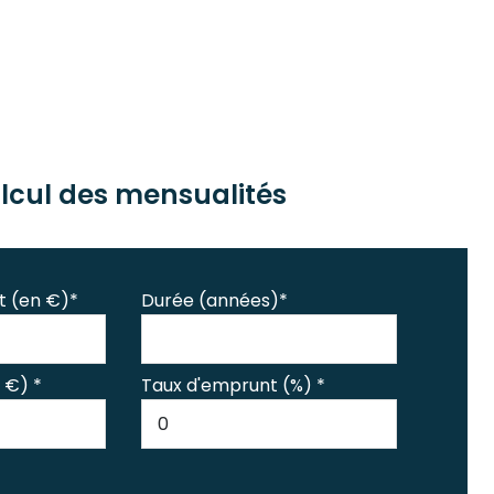
lcul des mensualités
t (en €)*
Durée (années)*
 €) *
Taux d'emprunt (%) *