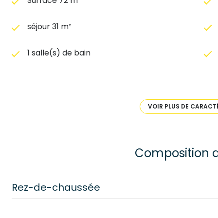
Surface 72 m²
séjour 31 m²
1 salle(s) de bain
cuisine américaine (équipée)
VOIR PLUS DE CARACT
1 garage(s)
2 côté(s) mitoyen(s)
Composition d
4ème étage
Rez-de-chaussée
interphone
salon/sejour