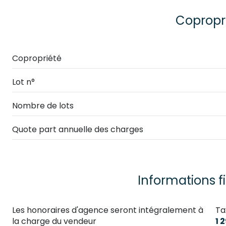
WC
Copropr
salle de bain
chambre
Copropriété
chambre
Lot n°
cellier
Nombre de lots
accueil
Quote part annuelle des charges
garage
chambre
Informations f
Les honoraires d'agence seront intégralement à
Ta
la charge du vendeur
1 