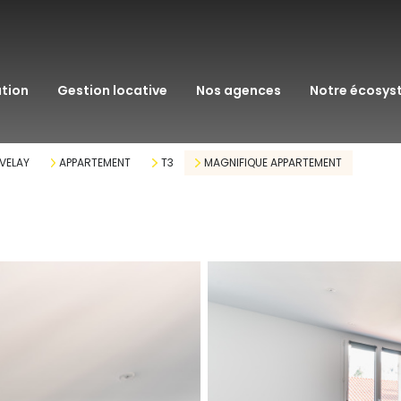
transaction
immo pro
ation
gestion locative
nos agences
notre écosy
assurance
courtage en pr
 VELAY
APPARTEMENT
T3
MAGNIFIQUE APPARTEMENT
gestion patrim