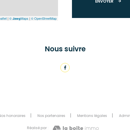
ENVOYER
aflet
|
©
Maps
|
© OpenStreetMap
Jawg
Nous suivre
Nos honoraires
Nos partenaires
Mentions légales
Admi
Réalisé par :