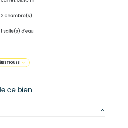
carrez 69,95 m²
2 chambre(s)
1 salle(s) d'eau
Chauffage individuel : radiateur
(electrique)
ÉRISTIQUES
exposition Est
1 niveau(x)
e ce bien
4 étage(s)
accès handicapé
31 m²