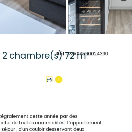
Appartement 3 pièce(s) 2 chambre(s) 72 m²
Réf
ICVAP3550024390
1
ntégralement cette année par des
 proche de toutes commodités. L’appartement
séjour , d'un couloir desservant deux