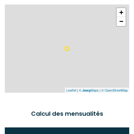
+
−
Leaflet
|
©
Maps
|
© OpenStreetMap
Jawg
Calcul des mensualités