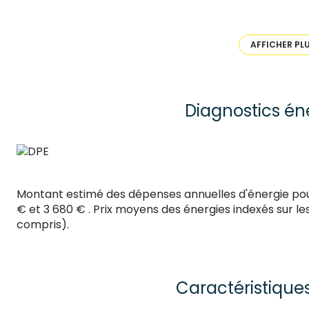
bien. Cette maison est idéale pour une famille. Fenêt
plus de renseignements veuillez contacter Colin Fenogl
conseils 33 boulevard Maréchal Fayolle 43000 Le Puy
AFFICHER PL
de carte professionnelle CPI 4302 2021 000 000 001- CC
11/04/2027.
Diagnostics én
Montant estimé des dépenses annuelles d'énergie pou
€ et 3 680 € . Prix moyens des énergies indexés sur 
compris).
Caractéristique