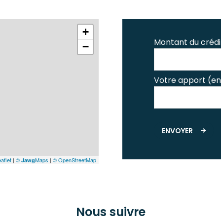
+
Montant du crédi
−
Votre apport (en
ENVOYER
aflet
|
©
Maps
|
© OpenStreetMap
Jawg
Nous suivre