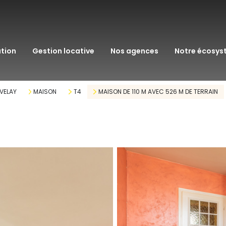
transaction
immo pro
ation
gestion locative
nos agences
notre écosy
assurance
courtage en pr
 VELAY
MAISON
T4
MAISON DE 110 M AVEC 526 M DE TERRAIN
gestion patrim