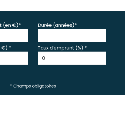
t (en €)*
Durée (années)*
 €) *
Taux d'emprunt (%) *
* Champs obligatoires