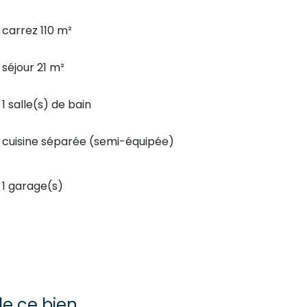
carrez 110 m²
séjour 21 m²
1 salle(s) de bain
cuisine séparée (semi-équipée)
1 garage(s)
e ce bien