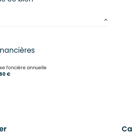
11.8 m²
12.09 m²
inancières
9.76 m²
xe foncière annuelle
10.36 m²
550 €
21.8 m²
4.63 m²
er
Ca