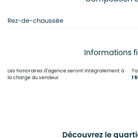
Rez-de-chaussée
chambre
chambre
Informations f
chambre
Les honoraires d'agence seront intégralement à
Ta
cuisine
la charge du vendeur
1 
salon/sejour
salle de bain
Découvrez le quarti