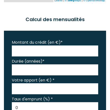
Leaflet
|
©
Maps
|
© OpenStreetMap
Jawg
Calcul des mensualités
Montant du crédit (en €)*
Durée (années)*
Votre apport (en €) *
Taux d'emprunt (%) *