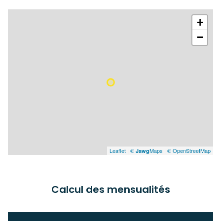
+
−
Leaflet
|
©
Maps
|
© OpenStreetMap
Jawg
Calcul des mensualités