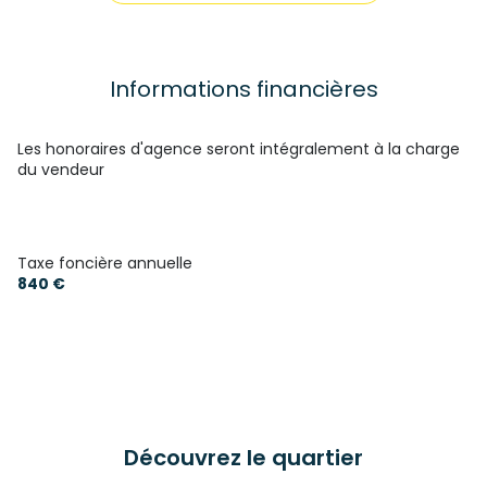
1 salle(s) de bain
construit en 1975
Informations financières
cuisine séparée (semi-équipée)
Les honoraires d'agence seront intégralement à la charge
du vendeur
Chauffage individuel : radiateur (fioul)
1 garage(s)
Taxe foncière annuelle
840 €
exposition Sud-Est
2 niveau(x)
terrasse
Découvrez le quartier