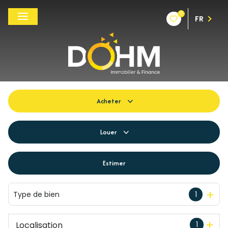
0
FR
Acheter
De l'ancien
Louer
Du neuf
à l'année
Estimer
De l'immo pro
De l'immo pro
Type de bien
1
Localisation
1