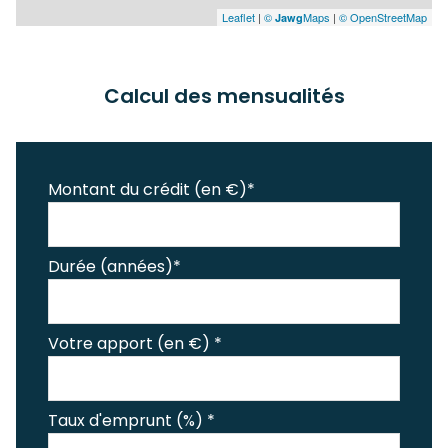
Leaflet
|
©
Maps
|
© OpenStreetMap
Jawg
Calcul des mensualités
Montant du crédit (en €)*
Durée (années)*
Votre apport (en €) *
Taux d'emprunt (%) *