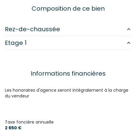
1 salle(s) d'eau
Composition de ce bien
construit en 2016
Rez-de-chaussée
cuisine américaine (équipée)
Etage 1
cuisine
37 m²
1 garage(s)
salon/sejour
26 m²
chambre
21 m²
chambre
31 m²
exposition Est-Ouest
bureau
37 m²
Informations financières
chambre
14.5 m²
2 niveau(x)
chambre
14 m²
Les honoraires d'agence seront intégralement à la charge
du vendeur
salle de bain
12 m²
interphone
Taxe foncière annuelle
2 650 €