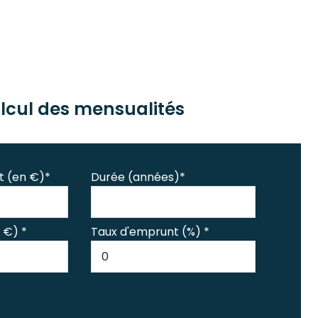
lcul des mensualités
t (en €)*
Durée (années)*
 €) *
Taux d'emprunt (%) *