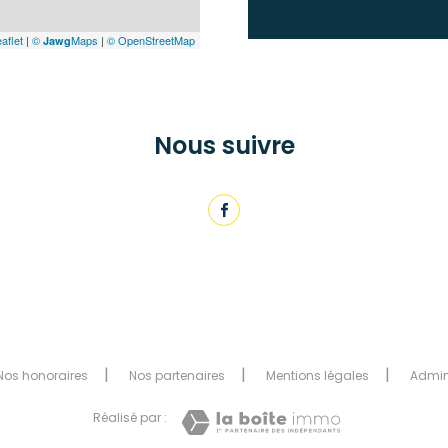
aflet
|
©
Maps
|
© OpenStreetMap
Jawg
Nous suivre
Nos honoraires
Nos partenaires
Mentions légales
Admi
Réalisé par :