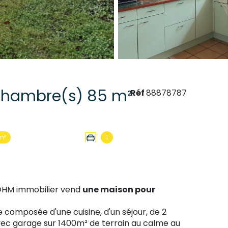
Maison 4 pièce(s) 2 chambre(s) 85 m²
Réf
88878787
m²
1
DOHM immobilier vend
une maison pour
 composée d'une cuisine, d'un séjour, de 2
avec garage sur 1400m² de terrain au calme au