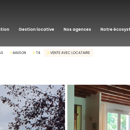
transaction
immo pro
ation
gestion locative
nos agences
notre écosy
assurance
courtage en pr
AS
MAISON
T4
VENTE AVEC LOCATAIRE
gestion patrim